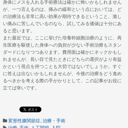
身体にメスを入れる手術療法は確かに怖いかもしれません
が、一つ言えるのは、痛みの緩和という点においては、ど
の治療法も非常に高い効果が期待できるということ。激し
い痛みに苦しんでいるのなら、試してみる価値は十分にあ
ると思います。
また最近では、ここに挙げた培養幹細胞治療のように、再
生医療を駆使した身体への負担が少ない手術治療もスタン
ダードになりつつあります。費用面は確かにネックかもし
れませんが、長い目で見たときにどちらの選択がより有益
かという視点を持つことも大切ではないでしょうか。すぐ
に答えは出ないかもしれませんが、今後の治療をどう進め
るべきかを考える際の手がかりとして、この記事がお役に
立てば幸いです。
変形性膝関節症
,
治療・手術
治療
,
手術
,
人工関節
,
入院