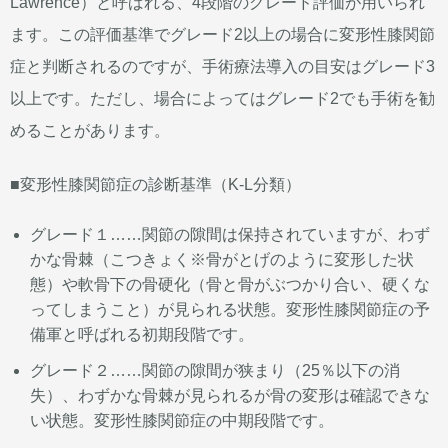
Lawrence）と呼ばれる、4段階のグレード評価が用いられ
ます。この評価基準でグレード2以上の場合に変形性膝関節
症と判断されるのですが、手術療法導入の目安はグレード3
以上です。ただし、場合によってはグレード2でも手術を勧
めることがあります。
■変形性膝関節症の診断基準（K-L分類）
グレード１……関節の隙間は保持されていますが、わず
かな骨棘（こつきょく※骨がとげのように変形した状
態）や軟骨下の骨硬化（骨と骨がぶつかり合い、硬くな
ってしまうこと）が見られる状態。変形性膝関節症の予
備軍と呼ばれる初期段階です。
グレード２……
関節の隙間が狭まり（25％以下の消
失）、わずかな骨棘が見られるが骨の変形は確認できな
い状態。変形性膝関節症の中期段階です。