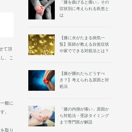
「​​膝を曲げると痛い」その
症状別に考えられる疾患と
は
【膝に水がたまる病気一
覧】医師が教える自覚症状
せて頂
や家でできる対処法とは？
識し、こ
【​​膝が腫れたらどうすべ
き？】考えられる原因と対
処法
、一般に
「膝の内側が痛い」原因か
ます。
ら対処法・受診タイミング
まで専門医が解説
報を取り