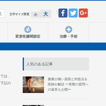

大
文字サイズ変更
小
変形性膝関節症
治療・手術
人気のある記事
トでは、
膝裏が痛い原因と対処法を
、下記の
医師が解説 〜実際の質問へ
の返答も公開〜