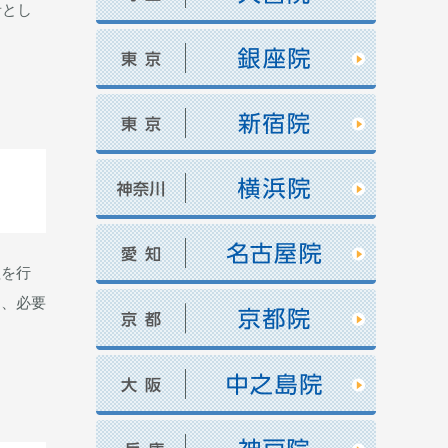
者とし
理を行
て、必要