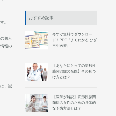
おすすめ記事
ます。
今すぐ無料でダウンロー
様の個人
ド！PDF『よくわかる ひざ
再生医療』
人情報の
【あなたにとっての変形性
膝関節症の名医】その見つ
け方とは？
合は、誠
【医師が解説】変形性膝関
節症の女性のための具体的
な予防方法とは？