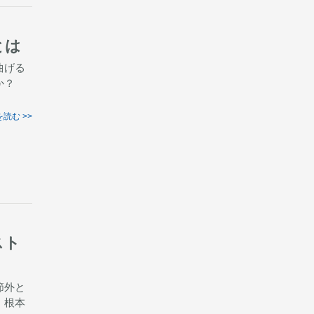
とは
曲げる
か？
読む >>
スト
節外と
、根本