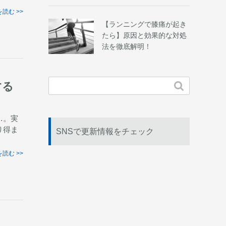
読む >>
【ランニングで膝痛が起き
たら】原因と効果的な対処
法を徹底解明！

する
…。実
り得ま
SNSで更新情報をチェック
読む >>