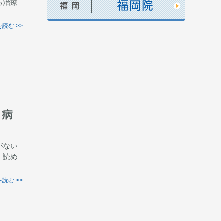
る治療
読む >>
と病
がない
。読め
読む >>