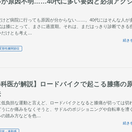
いが原因不明……40代に多い要因と必須アク
だけど病院に行っても原因が分からない……。40代にはそんな人が
0代は膝にとって、まさに過渡期。それは、まだはっきり診断できる
いだけとも考え…
続きを
変形性膝関節症
外科医が解説】ロードバイクで起こる膝痛の
法
に低負担な運動と言えど、ロードバイクとなると膝痛が切っては切
どうにか痛みをなくそうと、サドルのポジショニングや自転車を漕
ルの踏み方などを色…
続きを
症状・違和感