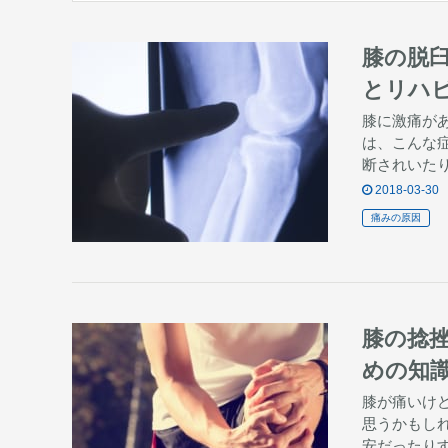
膝の脱
とリハ
膝に激痛が
は、こんな
断されいた
2018-03-30
痛みの原因
膝の捻
めの知
膝が痛いけ
思うかもし
安だったり