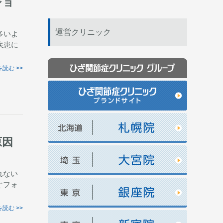
ショ
運営クリニック
多いよ
疾患に
読む >>
原因
れない
ぐフォ
読む >>