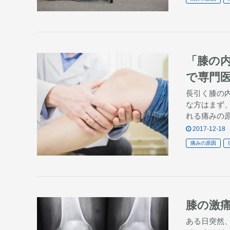
「膝の
で専門
長引く膝の
な方はまず
れる痛みの
2017-12-18
痛みの原因
膝の激
ある日突然