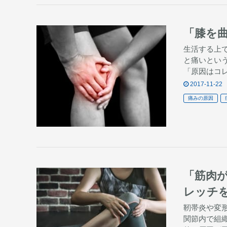
「​​膝
生活する上
と痛いとい
「原因はコ
2017-11-22
痛みの原因
「筋肉
レッチ
靭帯炎や変
関節内で組