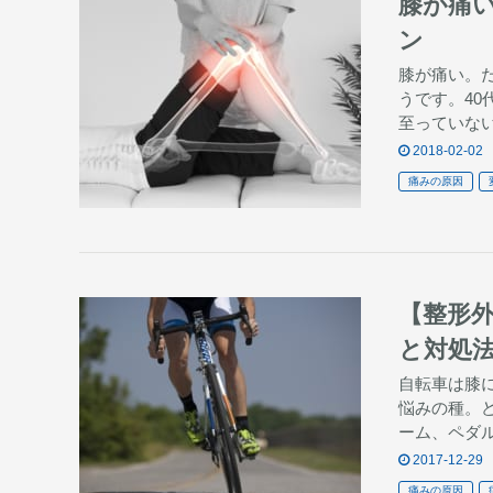
膝が痛
ン
膝が痛い。
うです。4
至っていな
2018-02-02
痛みの原因
【整形
と対処
自転車は膝
悩みの種。
ーム、ペダ
2017-12-29
痛みの原因