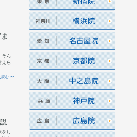
グま
 そん
考えら
読む >>
説
療をし