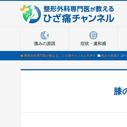
痛みの原因
症状・違和感
整形外科専門医が教える、ひざ痛チャンネルTOP
/
痛みの原因
/
2ペ
膝