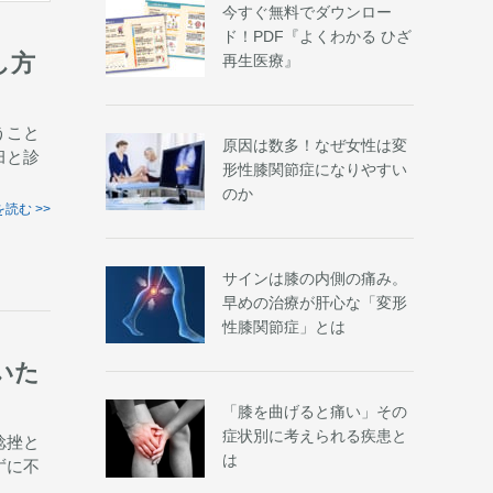
今すぐ無料でダウンロー
ド！PDF『よくわかる ひざ
し方
再生医療』
うこと
原因は数多！なぜ女性は変
臼と診
形性膝関節症になりやすい
のか
読む >>
サインは膝の内側の痛み。
早めの治療が肝心な「変形
性膝関節症」とは
いた
「​​膝を曲げると痛い」その
症状別に考えられる疾患と
捻挫と
は
ずに不