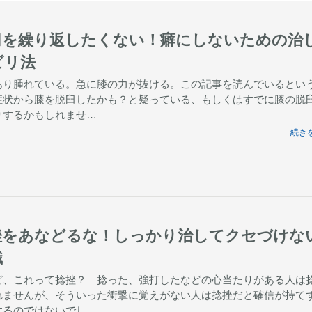
臼を繰り返したくない！癖にしないための治
ビリ法
あり腫れている。急に膝の力が抜ける。この記事を読んでいるとい
症状から膝を脱臼したかも？と疑っている、もしくはすでに膝の脱
りするかもしれませ…
続きを
挫をあなどるな！しっかり治してクセづけな
識
ど、これって捻挫？ 捻った、強打したなどの心当たりがある人は
れませんが、そういった衝撃に覚えがない人は捻挫だと確信が持て
するのではないでし…