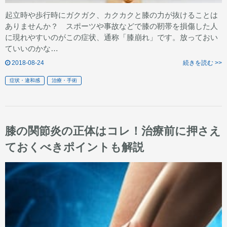
起立時や歩行時にガクガク、カクカクと膝の力が抜けることは
ありませんか？ スポーツや事故などで膝の靭帯を損傷した人
に現れやすいのがこの症状、通称「膝崩れ」です。放っておい
ていいのかな…
2018-08-24
続きを読む >>
症状・違和感
治療・手術
膝の関節炎の正体はコレ！治療前に押さえ
ておくべきポイントも解説